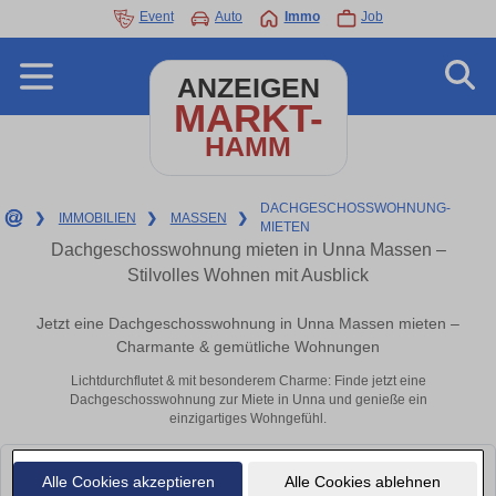
Event
Auto
Immo
Job
ANZEIGEN
MARKT-
HAMM
DACHGESCHOSSWOHNUNG-
❯
IMMOBILIEN
❯
MASSEN
❯
MIETEN
Dachgeschosswohnung mieten in Unna Massen –
Stilvolles Wohnen mit Ausblick
Jetzt eine Dachgeschosswohnung in Unna Massen mieten –
Charmante & gemütliche Wohnungen
Lichtdurchflutet & mit besonderem Charme: Finde jetzt eine
Dachgeschosswohnung zur Miete in Unna und genieße ein
einzigartiges Wohngefühl.
Leider konnten wir derzeit keine passenden Objekte finden. Schauen Sie
Alle Cookies akzeptieren
Alle Cookies ablehnen
bald wieder vorbei!