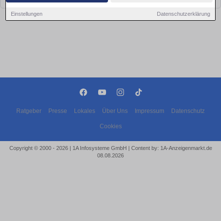
Einstellungen
Datenschutzerklärung
Ratgeber
Presse
Lokales
Über Uns
Impressum
Datenschutz
Cookies
Copyright © 2000 - 2026 | 1A Infosysteme GmbH | Content by: 1A-Anzeigenmarkt.de
08.08.2026