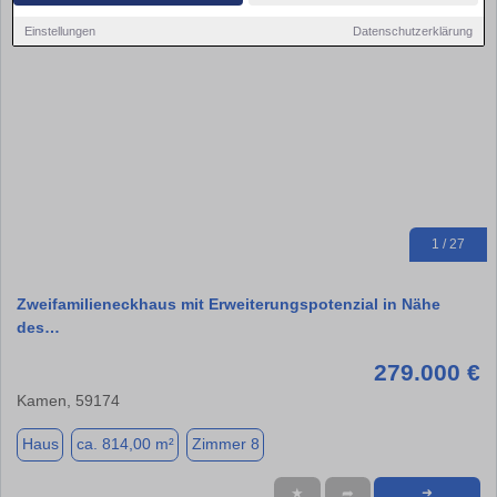
Einstellungen
Datenschutzerklärung
1 / 27
Zweifamilieneckhaus mit Erweiterungspotenzial in Nähe
des…
279.000 €
Kamen, 59174
Haus
ca. 814,00 m²
Zimmer 8
★
➦
➜