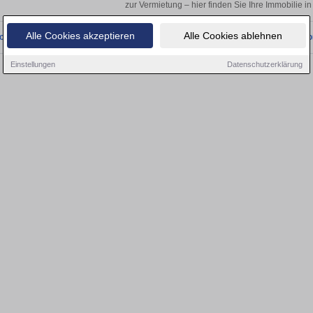
zur Vermietung – hier finden Sie Ihre Immobilie i
Alle Cookies akzeptieren
Alle Cookies ablehnen
onnten wir derzeit keine passenden Objekte finden. Schauen Sie bald wieder vo
Einstellungen
Datenschutzerklärung