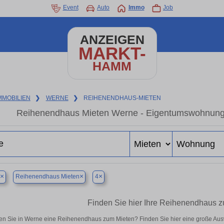
Event
Auto
Immo
Job
ANZEIGEN
MARKT-
HAMM
MMOBILIEN
❯
WERNE
❯
REIHENENDHAUS-MIETEN
Reihenendhaus Mieten Werne - Eigentumswohnung i
×
×
×
Reihenendhaus Mieten
4
Finden Sie hier Ihre Reihenendhaus 
n Sie in Werne eine Reihenendhaus zum Mieten? Finden Sie hier eine große Aus