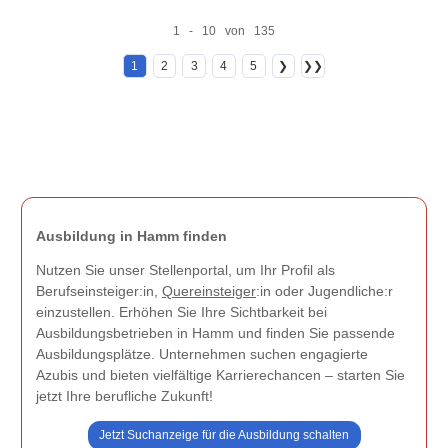
1 - 10 von 135
1
2
3
4
5
❯
❯❯
Ausbildung in Hamm finden
Nutzen Sie unser Stellenportal, um Ihr Profil als
Berufseinsteiger:in,
Quereinsteiger
:in oder Jugendliche:r
einzustellen. Erhöhen Sie Ihre Sichtbarkeit bei
Ausbildungsbetrieben in Hamm und finden Sie passende
Ausbildungsplätze. Unternehmen suchen engagierte
Azubis und bieten vielfältige Karrierechancen – starten Sie
jetzt Ihre berufliche Zukunft!
Jetzt Suchanzeige für die Ausbildung schalten