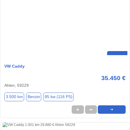
VW Caddy
35.450 €
Ahlen, 59229
3.500 km
Benzin
85 kw (116 PS)
★
➦
➜