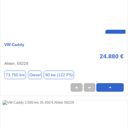
VW Caddy
24.880 €
Ahlen, 59229
73.750 km
Diesel
90 kw (122 PS)
★
➦
➜