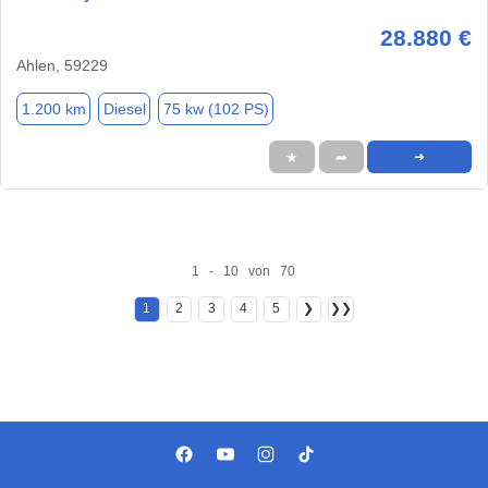
28.880 €
Ahlen, 59229
1.200 km
Diesel
75 kw (102 PS)
★
➦
➜
1 - 10 von 70
1
2
3
4
5
❯
❯❯