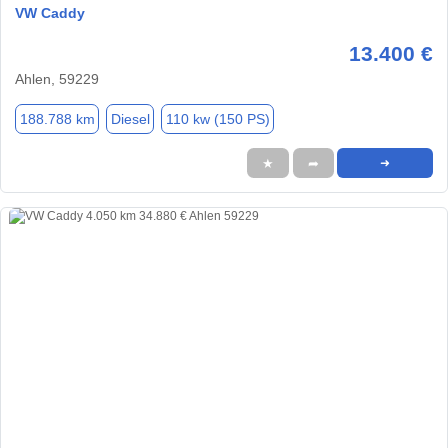
VW Caddy
13.400 €
Ahlen, 59229
188.788 km
Diesel
110 kw (150 PS)
★
➦
➜