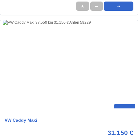
★
➦
➜
VW Caddy Maxi
31.150 €