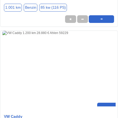
1.001 km
Benzin
85 kw (116 PS)
★
➦
➜
VW Caddy