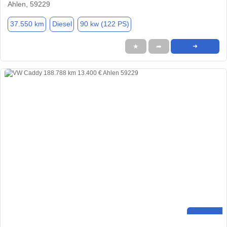
Ahlen, 59229
37.550 km
Diesel
90 kw (122 PS)
★
➦
➜