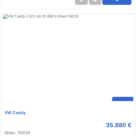
★
➦
➜
VW Caddy
35.880 €
Ahlen, 59229