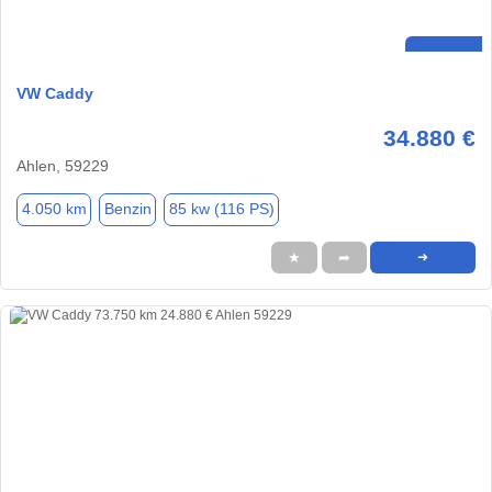
VW Caddy
34.880 €
Ahlen, 59229
4.050 km
Benzin
85 kw (116 PS)
★
➦
➜