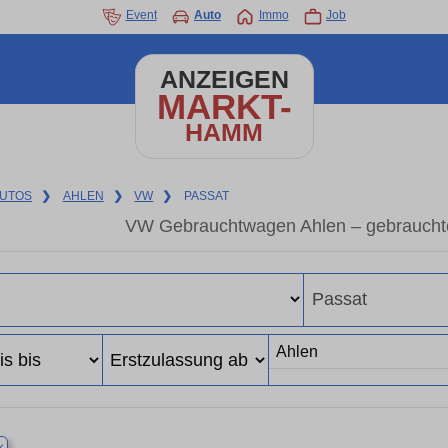
Event
Auto
Immo
Job
ANZEIGEN
MARKT-
HAMM
UTOS
❯
AHLEN
❯
VW
❯
PASSAT
VW Gebrauchtwagen Ahlen – gebraucht
×