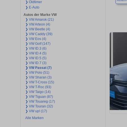
Ahlen
❯ Oldtimer
❯ E-Auto
Autos der Marke VW
❯ VW Amarok (21)
❯ VW Arteon (4)
❯ VW Beetle (4)
❯ VW Caddy (39)
❯ VW Eos (4)
❯ VW Golf (147)
❯ VW ID.3 (6)
❯ VW ID.4 (5)
❯ VW ID.5 (5)
❯ VW ID.7 (3)
❯ VW Passat (7)
❯ VW Polo (51)
❯ VW Sharan (3)
❯ VW T-Cross (15)
❯ VW T-Roc (93)
❯ VW Taigo (14)
❯ VW Tiguan (87)
❯ VW Touareg (17)
❯ VW Touran (32)
❯ VW up! (17)
Alle Marken