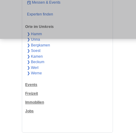
Messen & Events
Experten finden
Orte im Umkreis
❯ Hamm
❯ Unna
❯ Bergkamen
❯ Soest
❯ Kamen
❯ Beckum
❯ Werl
❯ Werne
Events
Freizeit
Immobilien
Jobs