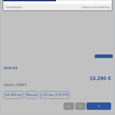
Einstellungen
Datenschutzerklärung
Audi A3
15.290 €
Hamm, 59067
54.000 km
Benzin
132 kw (179 PS)
★
➦
➜