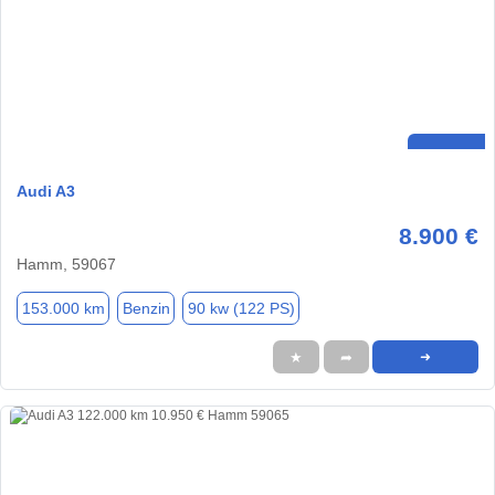
Audi A3
8.900 €
Hamm, 59067
153.000 km
Benzin
90 kw (122 PS)
★
➦
➜