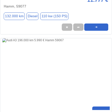
Hamm, 59077
132.000 km
Diesel
110 kw (150 PS)
★
➦
➜