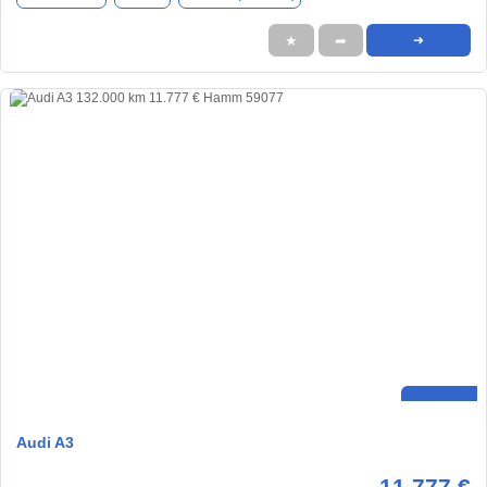
★
➦
➜
Audi A3
11.777 €