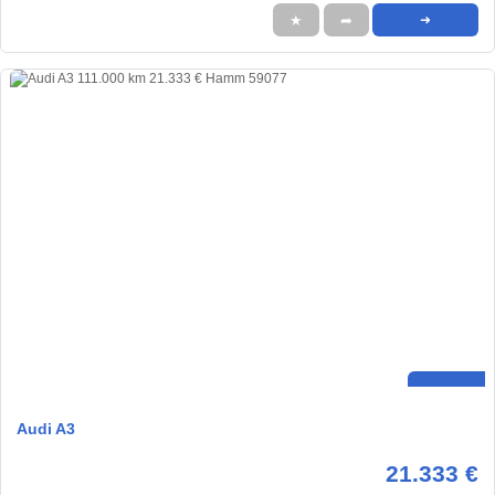
★
➦
➜
Audi A3
21.333 €