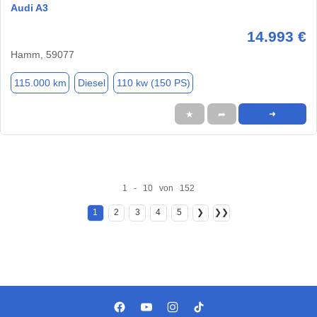
Audi A3
14.993 €
Hamm, 59077
115.000 km
Diesel
110 kw (150 PS)
★
➦
➜
1 - 10 von 152
1
2
3
4
5
❯
❯❯