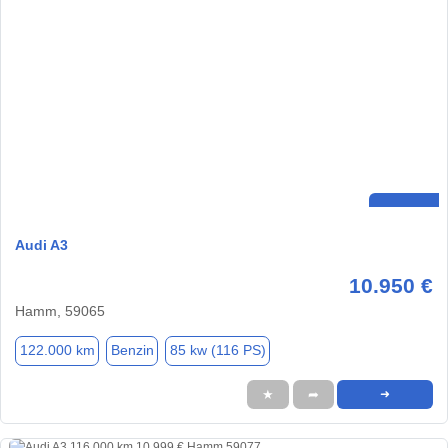
Audi A3
10.950 €
Hamm, 59065
122.000 km
Benzin
85 kw (116 PS)
★
➦
➜