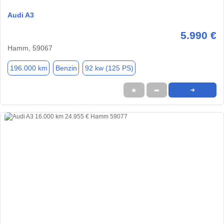
Audi A3
5.990 €
Hamm, 59067
196.000 km
Benzin
92 kw (125 PS)
★
➦
➜