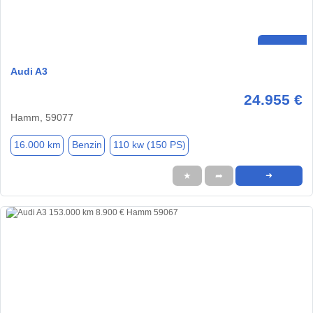
Audi A3
24.955 €
Hamm, 59077
16.000 km
Benzin
110 kw (150 PS)
★
➦
➜