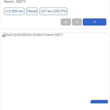
Hamm, 59077
172.000 km
Diesel
147 kw (200 PS)
★
➦
➜