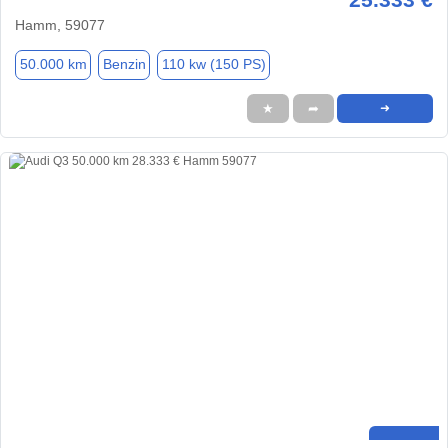
Hamm, 59077
50.000 km
Benzin
110 kw (150 PS)
★
➦
➜