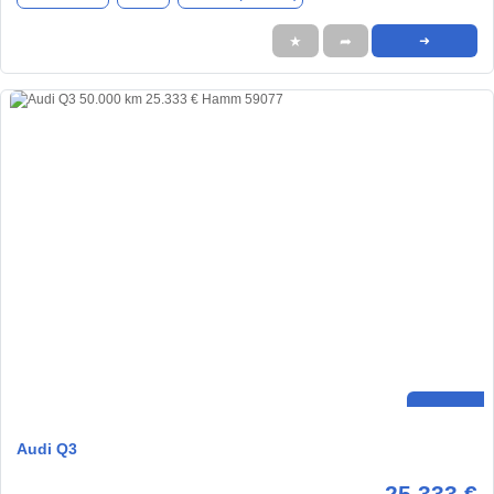
★
➦
➜
Audi Q3
25.333 €