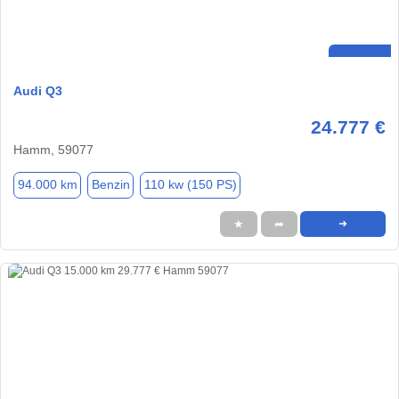
Audi Q3
24.777 €
Hamm, 59077
94.000 km
Benzin
110 kw (150 PS)
★
➦
➜