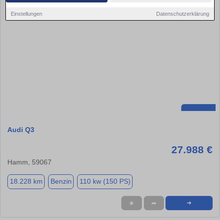
Einstellungen
Datenschutzerklärung
Audi Q3
27.988 €
Hamm, 59067
18.228 km
Benzin
110 kw (150 PS)
★
➦
➜