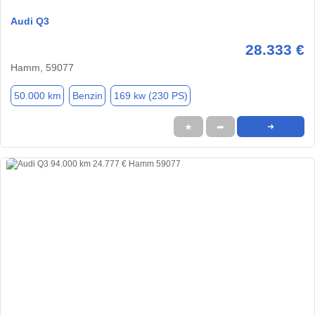
Audi Q3
28.333 €
Hamm, 59077
50.000 km
Benzin
169 kw (230 PS)
★
➦
➜