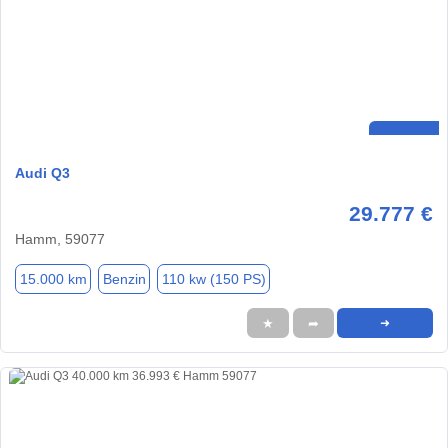
Audi Q3
29.777 €
Hamm, 59077
15.000 km
Benzin
110 kw (150 PS)
★
➦
➜