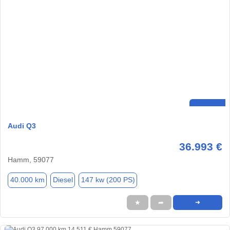
Audi Q3
36.993 €
Hamm, 59077
40.000 km
Diesel
147 kw (200 PS)
★
➦
➜