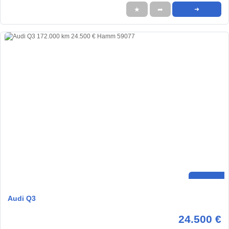
★
➦
➜
Audi Q3
24.500 €