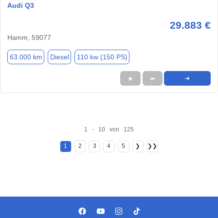
Audi Q3
29.883 €
Hamm, 59077
63.000 km
Diesel
110 kw (150 PS)
★
➦
➜
1 - 10 von 125
1
2
3
4
5
❯
❯❯