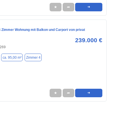
★
➦
➜
 4 Zimmer Wohnung mit Balkon und Carport von privat
239.000 €
9269
ca. 95,00 m²
Zimmer 4
★
➦
➜