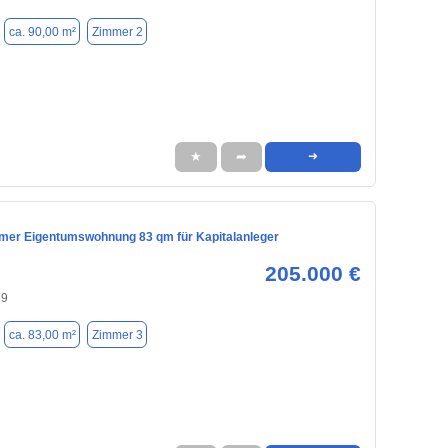
ca. 90,00 m²
Zimmer 2
★
➦
➜
mmer Eigentumswohnung 83 qm für Kapitalanleger
205.000 €
29
ca. 83,00 m²
Zimmer 3