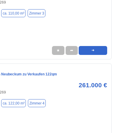
9269
ca. 110,00 m²
Zimmer 3
★
➦
➜
n Neubeckum zu Verkaufen 122qm
261.000 €
9269
ca. 122,00 m²
Zimmer 4