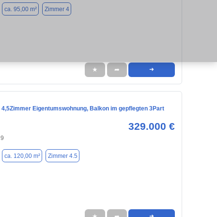
ca. 95,00 m²
Zimmer 4
★
➦
➜
 4,5Zimmer Eigentumswohnung, Balkon im gepflegten 3Part
329.000 €
29
ca. 120,00 m²
Zimmer 4.5
★
➦
➜