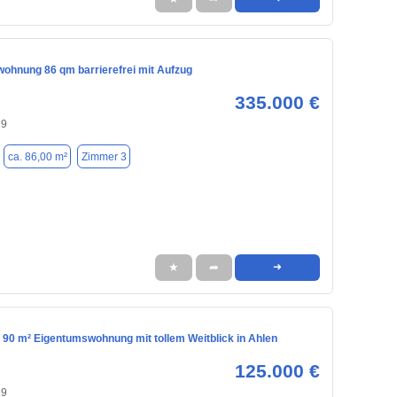
ohnung 86 qm barrierefrei mit Aufzug
335.000 €
29
ca. 86,00 m²
Zimmer 3
★
➦
➜
 90 m² Eigentumswohnung mit tollem Weitblick in Ahlen
125.000 €
29