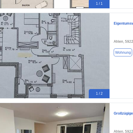
1 / 1
Eigentumsw
Ahlen, 592
Wohnung
1 / 2
Großzügige
Ahlen, 592