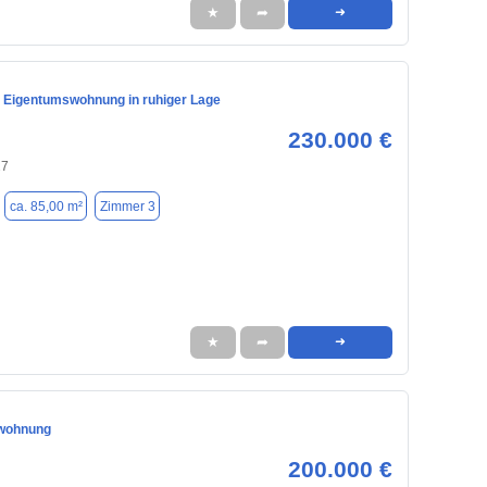
★
➦
➜
 Eigentumswohnung in ruhiger Lage
230.000 €
27
ca. 85,00 m²
Zimmer 3
★
➦
➜
wohnung
200.000 €