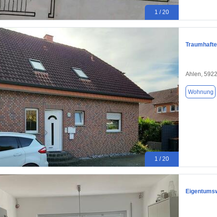
1 / 20
Traumhafte
Ahlen, 592
Wohnung
1 / 20
Eigentums