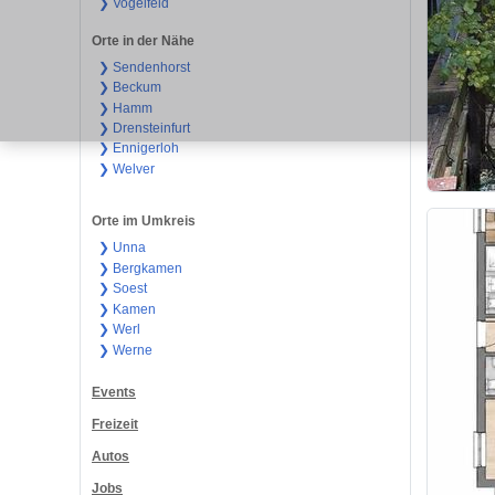
❯ Vogelfeld
Orte in der Nähe
❯ Sendenhorst
❯ Beckum
❯ Hamm
❯ Drensteinfurt
❯ Ennigerloh
❯ Welver
Orte im Umkreis
❯ Unna
❯ Bergkamen
❯ Soest
❯ Kamen
❯ Werl
❯ Werne
Events
Freizeit
Autos
Jobs