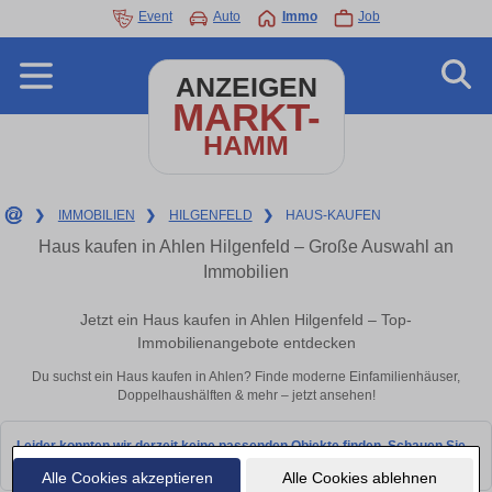
Event
Auto
Immo
Job
ANZEIGEN
MARKT-
HAMM
❯
IMMOBILIEN
❯
HILGENFELD
❯
HAUS-KAUFEN
Haus kaufen in Ahlen Hilgenfeld – Große Auswahl an
Immobilien
Jetzt ein Haus kaufen in Ahlen Hilgenfeld – Top-
Immobilienangebote entdecken
Du suchst ein Haus kaufen in Ahlen? Finde moderne Einfamilienhäuser,
Doppelhaushälften & mehr – jetzt ansehen!
Leider konnten wir derzeit keine passenden Objekte finden. Schauen Sie
bald wieder vorbei!
Alle Cookies akzeptieren
Alle Cookies ablehnen