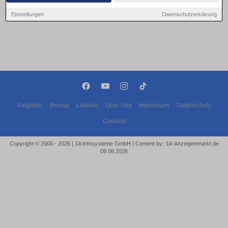
Einstellungen
Datenschutzerklärung
Ratgeber
Presse
Lokales
Über Uns
Impressum
Datenschutz
Cookies
Copyright © 2000 - 2026 | 1A Infosysteme GmbH | Content by: 1A-Anzeigenmarkt.de
09.08.2026