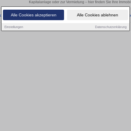
Kapitalanlage oder zur Vermietung – hier finden Sie Ihre Immobil
Alle Cookies akzeptieren
Alle Cookies ablehnen
onnten wir derzeit keine passenden Objekte finden. Schauen Sie bald wieder vo
Einstellungen
Datenschutzerklärung