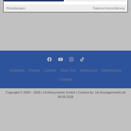
bald wieder vorbei!
Einstellungen
Datenschutzerklärung
Ratgeber
Presse
Lokales
Über Uns
Impressum
Datenschutz
Cookies
Copyright © 2000 - 2026 | 1A Infosysteme GmbH | Content by: 1A-Anzeigenmarkt.de
09.08.2026