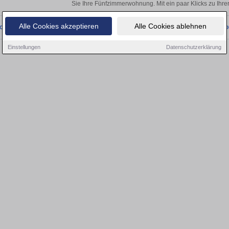
Sie Ihre Fünfzimmerwohnung. Mit ein paar Klicks zu Ih
Alle Cookies akzeptieren
Alle Cookies ablehnen
onnten wir derzeit keine passenden Objekte finden. Schauen Sie bald wieder vo
Einstellungen
Datenschutzerklärung