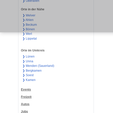
❯ Oberallen
Orte in der Nähe
❯ Welver
❯ Ahlen
❯ Beckum
❯ Bönen
❯ Werl
❯ Lippetal
Orte im Umkreis
❯ Lünen
❯ Unna
❯ Menden (Sauerland)
❯ Bergkamen
❯ Soest
❯ Kamen
Events
Freizeit
Autos
Jobs