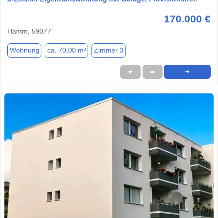
170.000 €
Hamm, 59077
Wohnung
ca. 70,00 m²
Zimmer 3
★
➦
➜