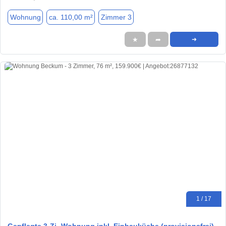
Wohnung
ca. 110,00 m²
Zimmer 3
★
➦
➜
1 / 17
Gepflegte 3-Zi.-Wohnung inkl. Einbauküche (provisionsfrei)