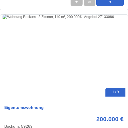
★
➦
➜
1 / 9
Eigentumswohnung
200.000 €
Beckum, 59269