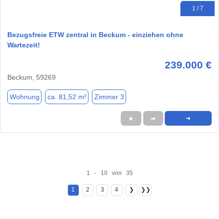
1 / 7
Bezugsfreie ETW zentral in Beckum - einziehen ohne
Wartezeit!
239.000 €
Beckum, 59269
Wohnung
ca. 81,52 m²
Zimmer 3
★
➦
➜
1 - 10 von 35
1
2
3
4
❯
❯❯