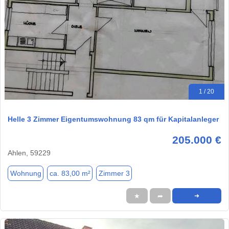
1 / 20
Helle 3 Zimmer Eigentumswohnung 83 qm für Kapitalanleger
205.000 €
Ahlen, 59229
Wohnung
ca. 83,00 m²
Zimmer 3
★
➦
➜