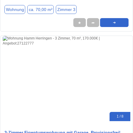
Wohnung
ca. 70,00 m²
Zimmer 3
★
➦
➜
1 / 8
3-Zimmer Eigentumswohnung mit Garage, Provisionsfrei!