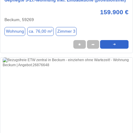
159.900 €
Beckum, 59269
Wohnung
ca. 76,00 m²
Zimmer 3
★
➦
➜