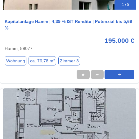
1 / 5
Kapitalanlage Hamm | 4,39 % IST-Rendite | Potenzial bis 5,69
%
195.000 €
Hamm, 59077
Wohnung
ca. 76,78 m²
Zimmer 3
★
➦
➜