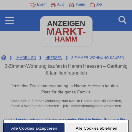
Event
Auto
Immo
Job
ANZEIGEN
MARKT-
HAMM
❯
IMMOBILIEN
❯
HEESSEN
❯
3-ZIMMER-WOHNUNG-KAUFEN
3-Zimmer-Wohnung kaufen in Hamm Heessen – Geräumig
& familienfreundlich
Jetzt eine Dreizimmerwohnung in Hamm Heessen kaufen –
Platz für die ganze Familie
Finde eine 3-Zimmer-Wohnung zum Kauf in Hamm! Ideal für Familien,
Paare & Wohngemeinschaften – jetzt Immobilienangebote entdecken.
Leider konnten wir derzeit keine passenden Objekte finden. Schauen Sie
bald wieder vorbei!
Alle Cookies akzeptieren
Alle Cookies ablehnen