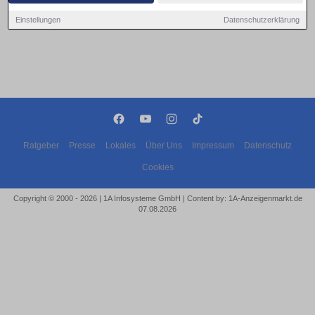
Einstellungen
Datenschutzerklärung
Ratgeber
Presse
Lokales
Über Uns
Impressum
Datenschutz
Cookies
Copyright © 2000 - 2026 | 1A Infosysteme GmbH | Content by: 1A-Anzeigenmarkt.de
07.08.2026