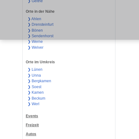
❯ Geithe
Orte in der Nähe
❯ Ahlen
❯ Drensteinfurt
❯ Bönen
❯ Sendenhorst
❯ Werne
❯ Welver
Orte im Umkreis
❯ Lünen
❯ Unna
❯ Bergkamen
❯ Soest
❯ Kamen
❯ Beckum
❯ Werl
Events
Freizeit
Autos